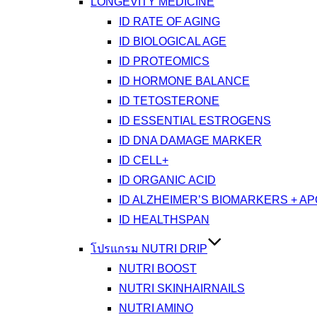
LONGEVITY MEDICINE
ID RATE OF AGING
ID BIOLOGICAL AGE
ID PROTEOMICS
ID HORMONE BALANCE
ID TETOSTERONE
ID ESSENTIAL ESTROGENS
ID DNA DAMAGE MARKER
ID CELL+
ID ORGANIC ACID
ID ALZHEIMER’S BIOMARKERS + A
ID HEALTHSPAN
โปรแกรม NUTRI DRIP
NUTRI BOOST
NUTRI SKINHAIRNAILS
NUTRI AMINO