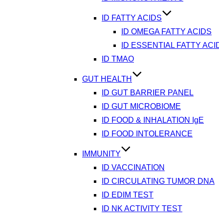
ID FATTY ACIDS
ID OMEGA FATTY ACIDS
ID ESSENTIAL FATTY ACI
ID TMAO
GUT HEALTH
ID GUT BARRIER PANEL
ID GUT MICROBIOME
ID FOOD & INHALATION IgE
ID FOOD INTOLERANCE
IMMUNITY
ID VACCINATION
ID CIRCULATING TUMOR DNA
ID EDIM TEST
ID NK ACTIVITY TEST