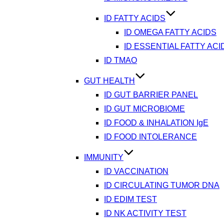
ID FATTY ACIDS
ID OMEGA FATTY ACIDS
ID ESSENTIAL FATTY ACI
ID TMAO
GUT HEALTH
ID GUT BARRIER PANEL
ID GUT MICROBIOME
ID FOOD & INHALATION IgE
ID FOOD INTOLERANCE
IMMUNITY
ID VACCINATION
ID CIRCULATING TUMOR DNA
ID EDIM TEST
ID NK ACTIVITY TEST