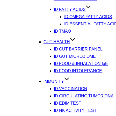
ID FATTY ACIDS
ID OMEGA FATTY ACIDS
ID ESSENTIAL FATTY ACI
ID TMAO
GUT HEALTH
ID GUT BARRIER PANEL
ID GUT MICROBIOME
ID FOOD & INHALATION IgE
ID FOOD INTOLERANCE
IMMUNITY
ID VACCINATION
ID CIRCULATING TUMOR DNA
ID EDIM TEST
ID NK ACTIVITY TEST