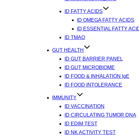
ID FATTY ACIDS
ID OMEGA FATTY ACIDS
ID ESSENTIAL FATTY ACI
ID TMAO
GUT HEALTH
ID GUT BARRIER PANEL
ID GUT MICROBIOME
ID FOOD & INHALATION IgE
ID FOOD INTOLERANCE
IMMUNITY
ID VACCINATION
ID CIRCULATING TUMOR DNA
ID EDIM TEST
ID NK ACTIVITY TEST