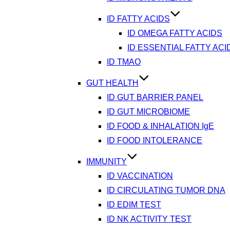
ID FATTY ACIDS
ID OMEGA FATTY ACIDS
ID ESSENTIAL FATTY ACI
ID TMAO
GUT HEALTH
ID GUT BARRIER PANEL
ID GUT MICROBIOME
ID FOOD & INHALATION IgE
ID FOOD INTOLERANCE
IMMUNITY
ID VACCINATION
ID CIRCULATING TUMOR DNA
ID EDIM TEST
ID NK ACTIVITY TEST